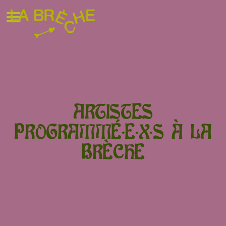
ARTISTES
PROGRAMMÉ·E·X·S À LA
BRÈCHE