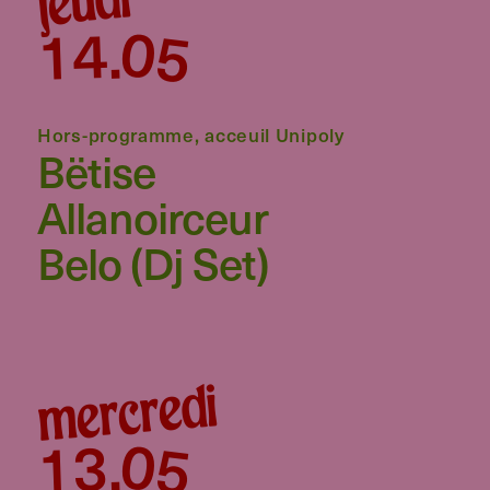
05
14
.
Hors-programme, acceuil Unipoly
Bëtise
Allanoirceur
Belo (dj Set)
mercredi
05
13
.