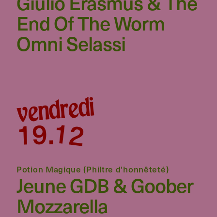
Giulio Erasmus & The
End Of The Worm
Omni Selassi
vendredi
12
19
.
Potion Magique (Philtre d'honnêteté)
Jeune GDB & Goober
Mozzarella