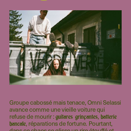
Groupe cabossé mais tenace, Omni Selassi
avance comme une vieille voiture qui
refuse de mourir :
,
guitares grinçantes
batterie
, réparations de fortune. Pourtant,
bancale
dans ce chaos se glisse un rire étouffé et