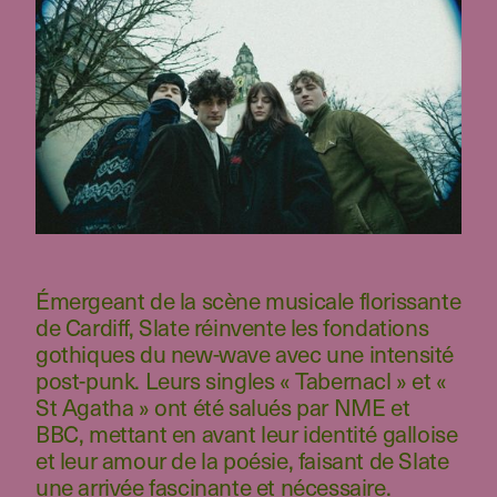
Émergeant de la scène musicale florissante
de Cardiff, Slate réinvente les fondations
gothiques du new-wave avec une intensité
post-punk. Leurs singles « Tabernacl » et «
St Agatha » ont été salués par NME et
BBC, mettant en avant leur identité galloise
et leur amour de la poésie, faisant de Slate
une arrivée fascinante et nécessaire.