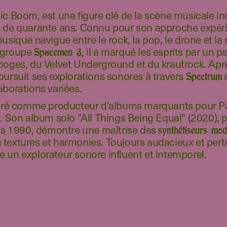
ic Boom, est une figure clé de la scène musicale 
s de quarante ans. Connu pour son approche expér
musique navigue entre le rock, la pop, le drone et l
n groupe
, il a marqué les esprits par un 
Spacemen 3
ooges, du Velvet Underground et du krautrock. Aprè
oursuit ses explorations sonores à travers
e
Spectrum
aborations variées.
ustré comme producteur d'albums marquants pour P
on album solo "All Things Being Equal" (2020), p
 1990, démontre une maîtrise des
synthétiseurs mod
textures et harmonies. Toujours audacieux et perti
 un explorateur sonore influent et intemporel.