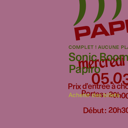
COMPLET ! AUCUNE PL
Sonic Boo
mercredi
Papiro
0
05
.
Prix d’entrée à choix
Portes :
20h0
Acheter des billets
20h3
Début :