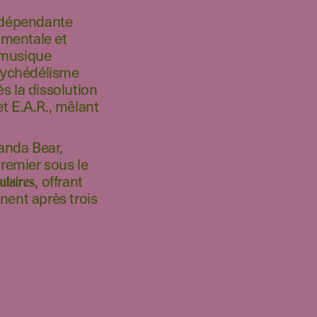
indépendante
imentale et
a musique
psychédélisme
s la dissolution
t E.A.R., mêlant
anda Bear,
remier sous le
, offrant
ulaires
nent après trois