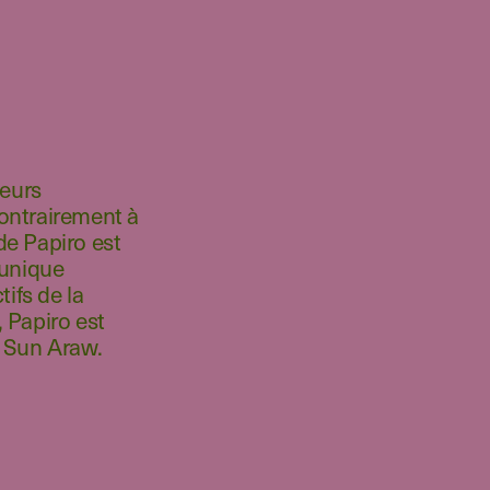
heurs
Contrairement à
de Papiro est
 unique
tifs de la
, Papiro est
t Sun Araw.