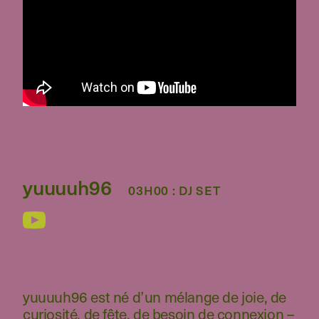
yuuuuh96
03H00 : DJ SET
yuuuuh96 est né d’un mélange de joie, de
curiosité, de fête, de besoin de connexion –