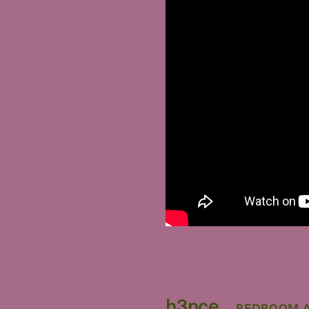
h3nce
BEDROOM A