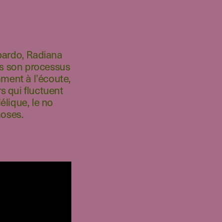
pardo, Radiana
ns son processus
mment à l’écoute,
s qui fluctuent
élique, le no
choses.