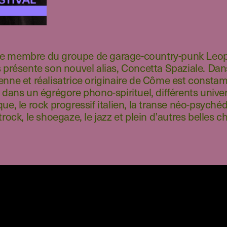
ue membre du groupe de garage-country-punk Leo
s présente son nouvel alias, Concetta Spaziale. Da
enne et réalisatrice originaire de Côme est consta
 dans un égrégore phono-spirituel, différents univer
ue, le rock progressif italien, la transe néo-psychéd
trock, le shoegaze, le jazz et plein d’autres belles 