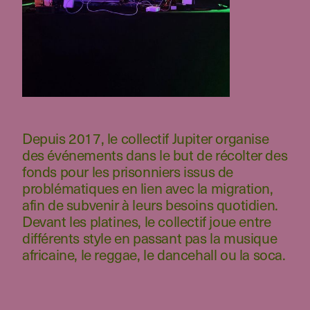
Depuis 2017, le collectif Jupiter organise
des événements dans le but de récolter des
fonds pour les prisonniers issus de
problématiques en lien avec la migration,
afin de subvenir à leurs besoins quotidien.
Devant les platines, le collectif joue entre
différents style en passant pas la musique
africaine, le reggae, le dancehall ou la soca.