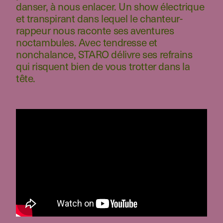
danser, à nous enlacer. Un show électrique
et transpirant dans lequel le chanteur-
rappeur nous raconte ses aventures
noctambules. Avec tendresse et
nonchalance, STARO délivre ses refrains
qui risquent bien de vous trotter dans la
tête.