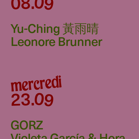
09
08
.
Yu-Ching 黃雨晴
Leonore Brunner
mercredi
09
23
.
GORZ
Violeta García & Hora