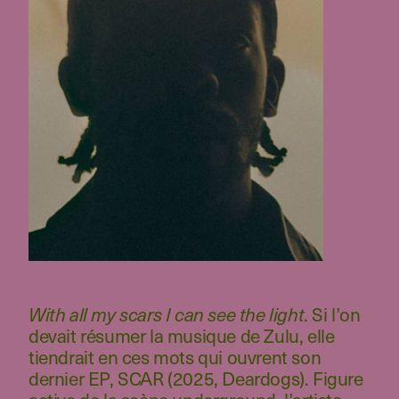
With all my scars I can see the light
. Si l’on
devait résumer la musique de Zulu, elle
tiendrait en ces mots qui ouvrent son
dernier EP, SCAR (2025, Deardogs). Figure